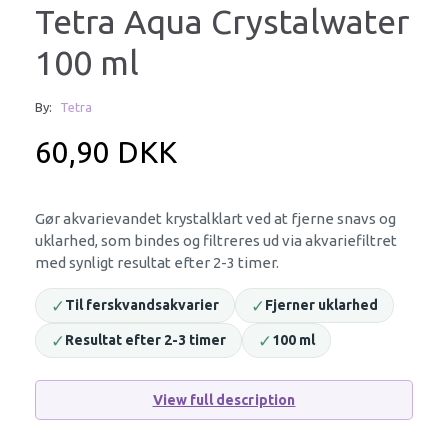
Tetra Aqua Crystalwater
100 ml
By:
Tetra
60,90 DKK
Gør akvarievandet krystalklart ved at fjerne snavs og
uklarhed, som bindes og filtreres ud via akvariefiltret
med synligt resultat efter 2-3 timer.
✓
✓
Til ferskvandsakvarier
Fjerner uklarhed
✓
✓
Resultat efter 2-3 timer
100 ml
View full description