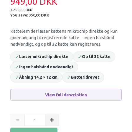
949,00 DKK
1.299,00 DKK
You save:
350,00 DKK
Kattelem der læser kattens mikrochip direkte og kun
giver adgang til registrerede katte – ingen halsbånd
nødvendigt, og op til 32 katte kan registreres.
✓
✓
Læser mikrochip direkte
Op til 32 katte
✓
Ingen halsbånd nødvendigt
✓
✓
Åbning 14,2 × 12 cm
Batteridrevet
View full description