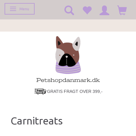
Menu
Toggle navigation
GRATIS FRAGT OVER 399,-
LYN HURTIG LEVERING!
Carnitreats