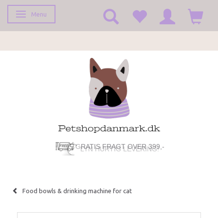
Menu
Toggle navigation
GRATIS FRAGT OVER 399,-
LYN HURTIG LEVERING!
Food bowls & drinking machine for cat