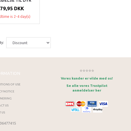
ØELSE TIL DYR
79,95 DKK
dtime is 2-4 day(s)
By:
⭐⭐⭐⭐⭐
ORMATION
Vores kunder er vilde med os!
TIONS OF USE
Se alle vores Trustpilot
anmeldelser her
CY NOTICE
RNERING
CT US
 US
 36477415