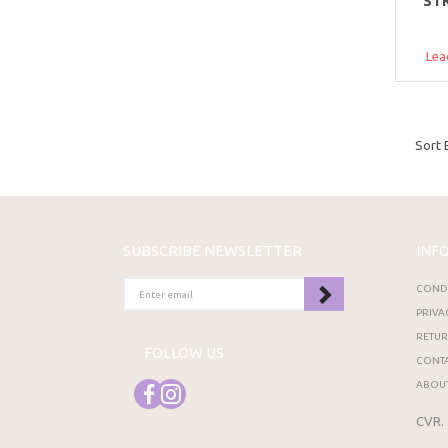
STR
Lea
Sort 
SUBSCRIBE NEWSLETTER
INF
ENTER
CONDI
EMAIL
PRIVA
RETU
FOLLOW US
CONTA
ABOUT
CVR.