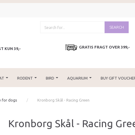
SEARCH
GRATIS FRAGT OVER 399,-
T KUN 39,-
AT
RODENT
BIRD
AQUARIUM
BUY GIFT VOUCHE
e for dogs
Kronborg Skål - Racing Green
Kronborg Skål - Racing Gre