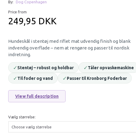
By:
Dog Copenhagen
Price from
249,95 DKK
Hundeskål i stentøj med riflet mat udvendig finish og blank
indvendig overflade – nem at rengøre og passer til nordisk
indretning.
✓
✓
Stentøj – robust og holdbar
Tåler opvaskemaskine
✓
✓
Til foder og vand
Passer til Kronborg Foderbar
View full description
Vælg størrelse:
25% Off
25% O