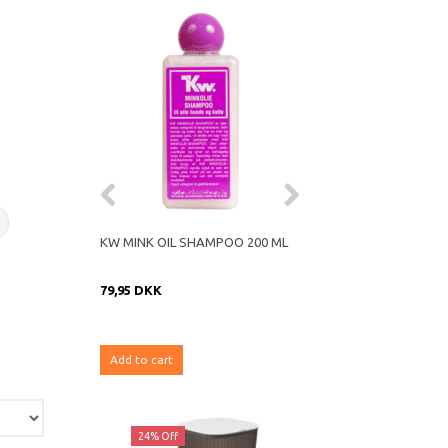
29% Off
KW MINK OIL SHAMPOO 200 ML
SNACK'IT RABBIT EAR
FUR 100G
79,95 DKK
35,95 DKK
50,90 DKK
You save:
14,95 DKK
Add to cart
Add to cart
ff
24% Off
20% Off