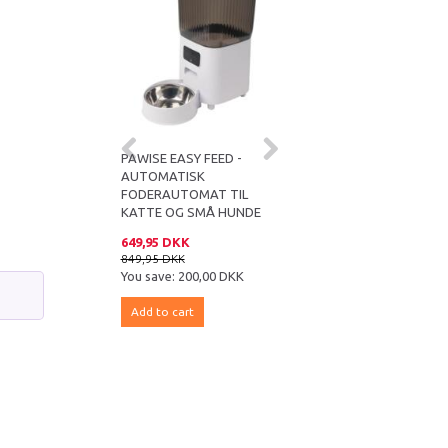
 FEED BOX 3.5 KG
PAWISE EASY FEED -
WATER BOTTLE PAWISE
AUTOMATISK
500ML
FODERAUTOMAT TIL
KATTE OG SMÅ HUNDE
 DKK
649,95 DKK
39,95 DKK
DKK
849,95 DKK
49,95 DKK
e:
49,99 DKK
You save:
200,00 DKK
You save:
10,00 DKK
 cart
Add to cart
Add to cart