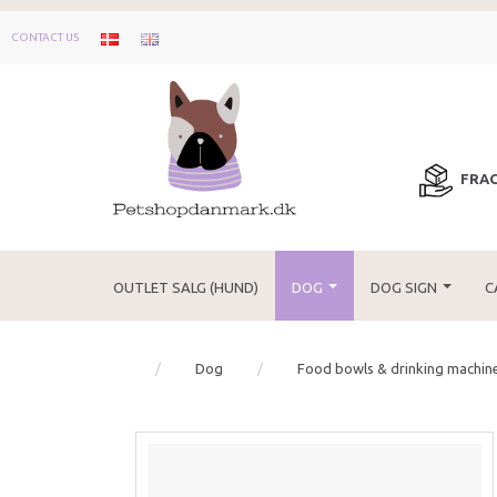
CONTACT US
FRAG
OUTLET SALG (HUND)
DOG
DOG SIGN
C
Dog
Food bowls & drinking machin