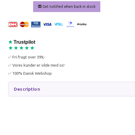
Get notified when back in stock
★
Trustpilot
★★★★★
MÆLSON FEED BOX 3.5 KG
MÆLSON
CREAM
✅ Fri fragt over 399,-
✅ Vores kunder er vilde med os!
149,96 DKK
149,96
✅ 100% Dansk Webshop
199,95 DKK
199,95 
You save:
49,99 DKK
You sav
Description
Add to cart
Add to