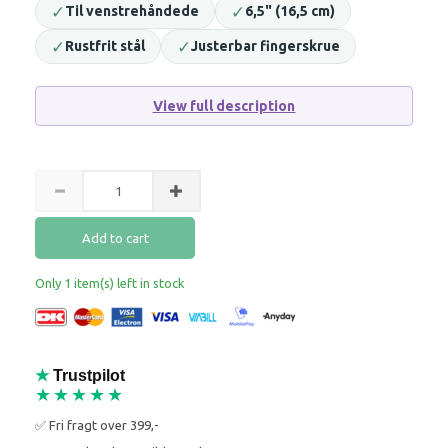
✓
✓
Til venstrehåndede
6,5" (16,5 cm)
✓
✓
Rustfrit stål
Justerbar fingerskrue
View full description
Add to cart
Only 1 item(s) left in stock
★
Trustpilot
★★★★★
✅ Fri fragt over 399,-