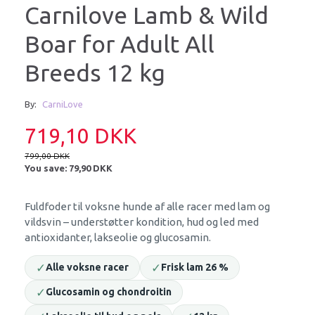
Carnilove Lamb & Wild
Boar for Adult All
Breeds 12 kg
By:
CarniLove
719,10 DKK
799,00 DKK
You save:
79,90 DKK
Fuldfoder til voksne hunde af alle racer med lam og
vildsvin – understøtter kondition, hud og led med
antioxidanter, lakseolie og glucosamin.
✓
✓
Alle voksne racer
Frisk lam 26 %
✓
Glucosamin og chondroitin