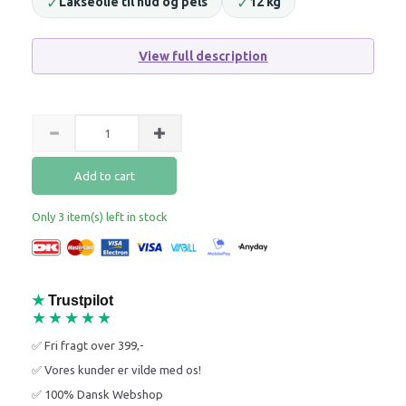
✓
✓
Lakseolie til hud og pels
12 kg
View full description
Add to cart
Only 3 item(s) left in stock
★
Trustpilot
★★★★★
✅ Fri fragt over 399,-
✅ Vores kunder er vilde med os!
✅ 100% Dansk Webshop