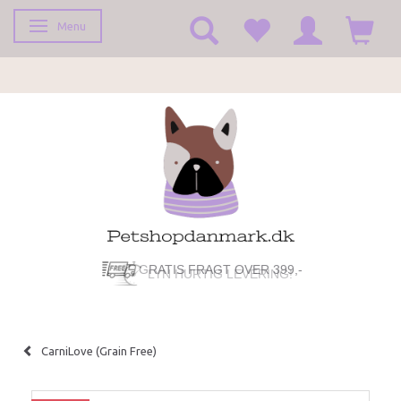
Menu
Toggle navigation
GRATIS FRAGT OVER 399,-
LYN HURTIG LEVERING!
CarniLove (Grain Free)