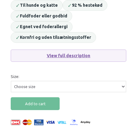
✓
✓
Til hunde og katte
92 % hestekød
✓
Fuldfoder eller godbid
✓
Egnet ved foderallergi
✓
Kornfri og uden tilsætningsstoffer
View full description
Size:
Add to cart