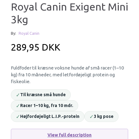
Royal Canin Exigent Mini
3kg
By:
Royal Canin
289,95 DKK
Fuldfoder til kræsne voksne hunde af små racer (1–10
kg) fra 10 måneder, med letfordøjeligt protein og
fiskeolie.
✓
Til kræsne små hunde
✓
Racer 1–10 kg, fra 10 mdr.
✓
✓
Højfordøjeligt L.I.P.-protein
3 kg pose
View full description