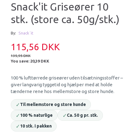
Snack'it Griseører 10
stk. (store ca. 50g/stk.)
By:
Snack´it
115,56 DKK
135,95 DKK
You save:
20,39 DKK
100 % lufttørrede griseører uden tilsætningsstoffer –
giver langvarig tyggetid og hjælper med at holde
tænderne rene hos mellemstore og store hunde.
✓
Til mellemstore og store hunde
✓
✓
100 % naturlige
Ca. 50 g pr. stk.
✓
10 stk. i pakken