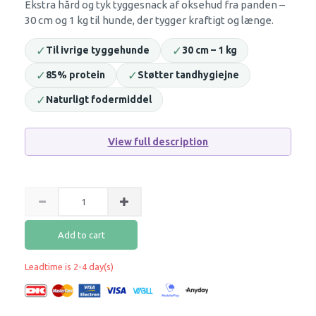
Ekstra hård og tyk tyggesnack af oksehud fra panden –
30 cm og 1 kg til hunde, der tygger kraftigt og længe.
✓
✓
Til ivrige tyggehunde
30 cm – 1 kg
✓
✓
85% protein
Støtter tandhygiejne
✓
Naturligt fodermiddel
View full description
Add to cart
Leadtime is 2-4 day(s)