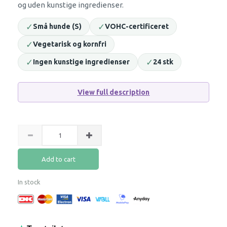
og uden kunstige ingredienser.
✓
✓
Små hunde (S)
VOHC-certificeret
✓
Vegetarisk og kornfri
✓
✓
Ingen kunstige ingredienser
24 stk
View full description
Add to cart
In stock