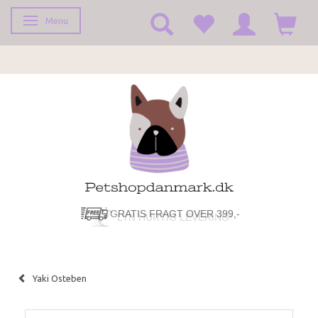
Menu
Toggle navigation
GRATIS FRAGT OVER 399,-
LYN HURTIG LEVERING!
Yaki Osteben