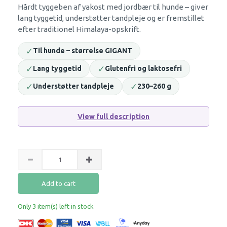
Hårdt tyggeben af yakost med jordbær til hunde – giver
lang tyggetid, understøtter tandpleje og er fremstillet
efter traditionel Himalaya-opskrift.
✓
Til hunde – størrelse GIGANT
✓
✓
Lang tyggetid
Glutenfri og laktosefri
✓
✓
Understøtter tandpleje
230–260 g
View full description
Add to cart
Only 3 item(s) left in stock