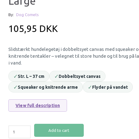
Large
36% Off
By:
Dog Comets
105,95 DKK
Slidstærkt hundelegetøj i dobbeltsyet canvas med squeaker o
knitrende tentakler – velegnet til store hunde og til brug på l
i vand.
KONG DYNOS ROARS BLUE M/L |
KONG CROSS KN
✓
✓
Str. L – 37 cm
Dobbeltsyet canvas
KRAFTIG PLYS HUNDELEGETØJ
S/M | HUNDELEGE
✓
MED PIVELYD
✓
OG PIV (OUTLET)
Squeaker og knitrende arme
Flyder på vandet
115,00 DKK
64,00 DKK
99,95 DKK
View full description
You save:
35,95 DK
Add to cart
Add to cart
Add to cart