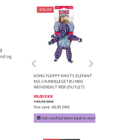
41% Off
22% Off
g
and og
OTS MONKEY
KONG FLOPPY KNOTS ELEFANT
PAW TRIMMER - PICO 
TØJ MED REB
M/L | HUNDELEGETØJ MED
INDVENDIGT REB (OUTLET)
89,00 DKK
139,95 DKK
149,95 DKK
179,95 DKK
K
You save:
60,95 DKK
You save:
40,00 DKK
Get notified when back in stock
Add to cart