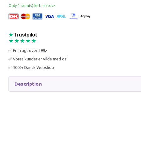
50% Off
38% O
Only 1 item(s) left in stock
★
Trustpilot
★★★★★
✅ Fri fragt over 399,-
DOG COMETS COMET
DOG C
✅ Vores kunder er vilde med os!
LAUNCHER (BAZOOKA)
BOLD – 
(OUTLET)
PAK) (O
✅ 100% Dansk Webshop
129,00 DKK
69,00 
259,95 DKK
110,95 
Description
You save:
130,95 DKK
You sav
Add to cart
Add to