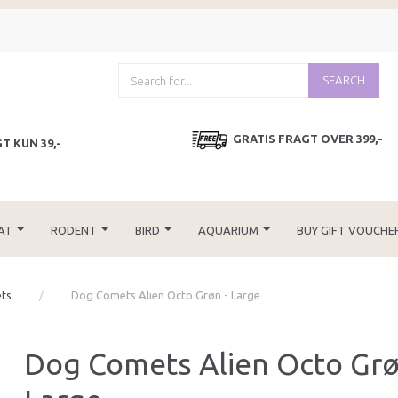
SEARCH
GRATIS FRAGT OVER 399,-
T KUN 39,-
AT
RODENT
BIRD
AQUARIUM
BUY GIFT VOUCHE
ts
Dog Comets Alien Octo Grøn - Large
Dog Comets Alien Octo Grø