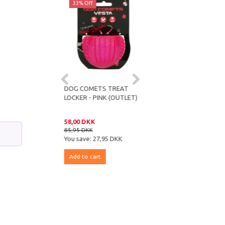
ff
33% Off
31% Off
OMETS STARDUST
DOG COMETS TREAT
DOG COMETS TREAT
GRØN (STR. M, 2-
LOCKER - PINK (OUTLET)
LOCKER - ORANGE
UTLET)
(OUTLET)
DKK
58,00 DKK
59,00 DKK
DKK
85,95 DKK
85,95 DKK
e:
41,95 DKK
You save:
27,95 DKK
You save:
26,95 DKK
 cart
Add to cart
Add to cart