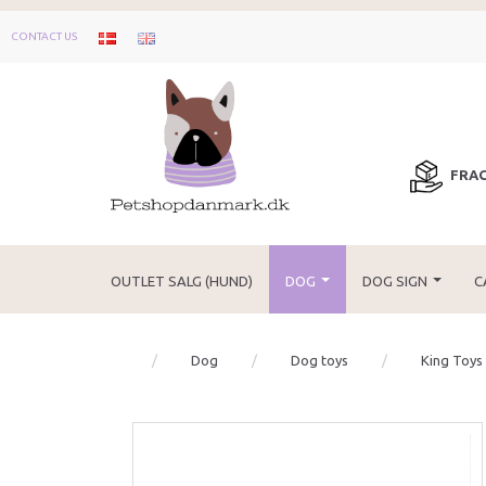
CONTACT US
FRAG
OUTLET SALG (HUND)
DOG
DOG SIGN
C
Dog
Dog toys
King Toys