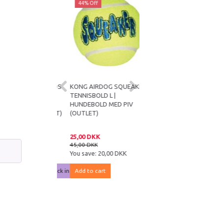
ff
44% Off
44% Off
OMFORT KIDDOS
KONG AIRDOG SQUEAKER
KONG REEFZ S |
| BLØDT
TENNISBOLD L |
FARVERIGT
EGETØJ MED
HUNDEBOLD MED PIV
HUNDELEGETØJ MED PIV
LIG PIV (OUTLET)
(OUTLET)
(OUTLET)
DKK
25,00 DKK
45,00 DKK
DKK
45,00 DKK
79,95 DKK
e:
56,00 DKK
You save:
20,00 DKK
You save:
34,95 DKK
notified when back in stock
Add to cart
Get notified when back 