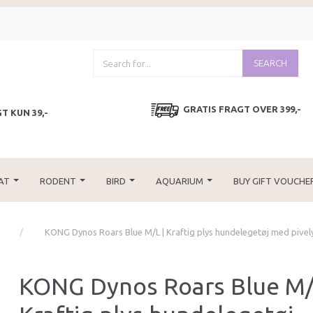
SEARCH
GRATIS FRAGT OVER 399,-
T KUN 39,-
AT
RODENT
BIRD
AQUARIUM
BUY GIFT VOUCHE
KONG Dynos Roars Blue M/L | Kraftig plys hundelegetøj med pivel
KONG Dynos Roars Blue M/