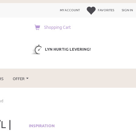
MY ACCOUNT
FAVORITES
SIGN IN
Shopping Cart
LYN HURTIG LEVERING!
RS
OFFER
yd
L |
INSPIRATION