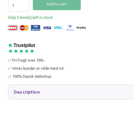
52% Off
49% O
Add to cart
Only 3 item(s) left in stock
★
Trustpilot
★★★★★
KONG AIRDOG SQUEAKER
KONG C
TENNISBOLD M |
GRIS S 
✅ Fri fragt over 399,-
HUNDEBOLD MED PIV
HUNDEL
✅ Vores kunder er vilde med os!
(OUTLET)
UDTAGE
✅ 100% Dansk Webshop
12,00 DKK
59,00 
25,00 DKK
115,00 
Description
You save:
13,00 DKK
You sav
Get notified when back in stock
Get 