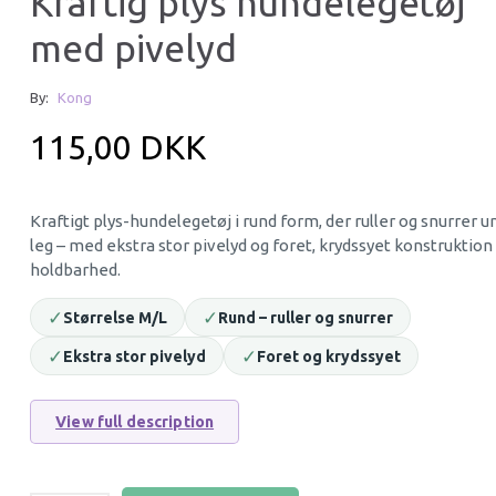
Kraftig plys hundelegetøj
med pivelyd
22% Off
By:
Kong
115,00 DKK
Kraftigt plys-hundelegetøj i rund form, der ruller og snurrer u
leg – med ekstra stor pivelyd og foret, krydssyet konstruktion
holdbarhed.
PAW TRIMMER - PICO WAHL
KONG DYNOS ROA
| EKSTRA KRAFTIG
HUNDELEGETØJ
✓
✓
Størrelse M/L
Rund – ruller og snurrer
139,95 DKK
119,95 DKK
✓
✓
Ekstra stor pivelyd
Foret og krydssyet
179,95 DKK
You save:
40,00 DKK
Add to cart
Add to cart
View full description