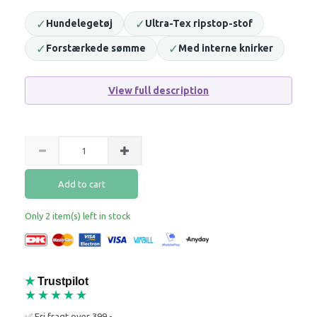
✓
✓
Hundelegetøj
Ultra-Tex ripstop-stof
✓
✓
Forstærkede sømme
Med interne knirker
View full description
Add to cart
Only 2 item(s) left in stock
★
Trustpilot
★★★★★
✅ Fri fragt over 399,-