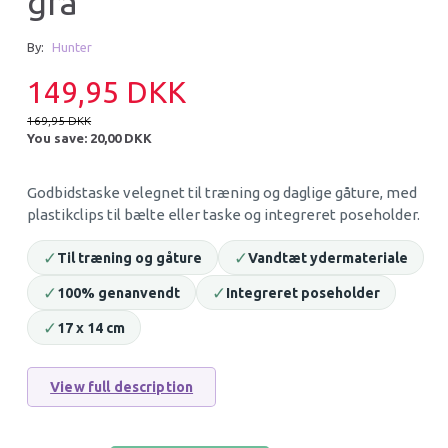
grå
15% Off
15% Off
By:
Hunter
149,95 DKK
169,95 DKK
You save:
20,00 DKK
Godbidstaske velegnet til træning og daglige gåture, med
plastikclips til bælte eller taske og integreret poseholder.
SNACK'IT SOFTIES MED STRUDS
SNACK’IT SOFTIES
✓
✓
Til træning og gåture
Vandtæt ydermateriale
- KORN & GLUTENFRI 200G
KORN- & GLUTENFR
✓
25,46 DKK
✓
25,46 DKK
100% genanvendt
Integreret poseholder
29,95 DKK
29,95 DKK
You save:
4,49 DKK
You save:
4,49 DKK
✓
17 x 14 cm
Add to cart
Add to cart
View full description