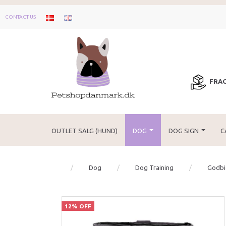
CONTACT US
FRAG
OUTLET SALG (HUND)
DOG
DOG SIGN
C
Dog
Dog Training
Godbid
12% OFF