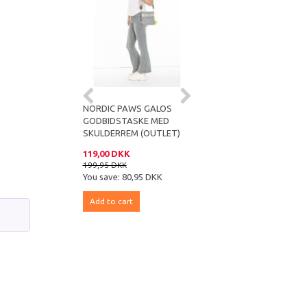
NORDIC PAWS GALOS
HUNTER GODBIDSTASKE
GODBIDSTASKE MED
TYRA - BEIGE
SKULDERREM (OUTLET)
119,00 DKK
149,95 DKK
199,95 DKK
169,95 DKK
You save:
80,95 DKK
You save:
20,00 DKK
Add to cart
Add to cart