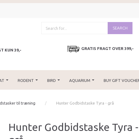
SEARCH
GRATIS FRAGT OVER 399,-
T KUN 39,-
AT
RODENT
BIRD
AQUARIUM
BUY GIFT VOUCHE
stasker til træning
Hunter Godbidstaske Tyra - grå
Hunter Godbidstaske Tyra -