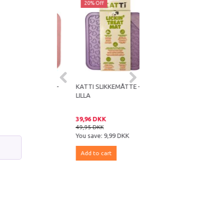
ff
20% Off
20% Off
SLIKKEMÅTTE –
KATTI SLIKKEMÅTTE –
KATTI SLIKKEMÅTTE –
LILLA
GUL
DKK
39,96 DKK
39,96 DKK
KK
49,95 DKK
49,95 DKK
e:
9,99 DKK
You save:
9,99 DKK
You save:
9,99 DKK
 cart
Add to cart
Add to cart