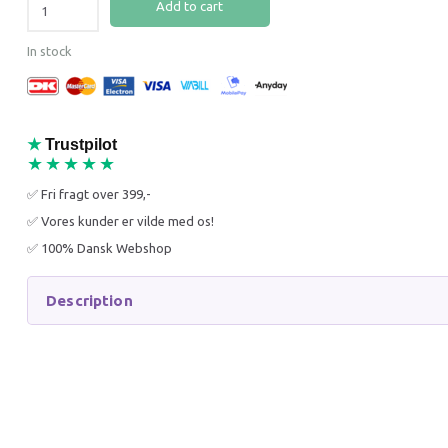
Add to cart
39% Off
20% O
In stock
★
Trustpilot
★★★★★
CHURU SKIN & COAT
KATTI 
KYLLING & KAMMUSLING 4
PINK
✅ Fri fragt over 399,-
STICKS
✅ Vores kunder er vilde med os!
15,95 DKK
39,96 
✅ 100% Dansk Webshop
25,95 DKK
49,95 D
You save:
10,00 DKK
You sav
Description
Add to cart
Add to