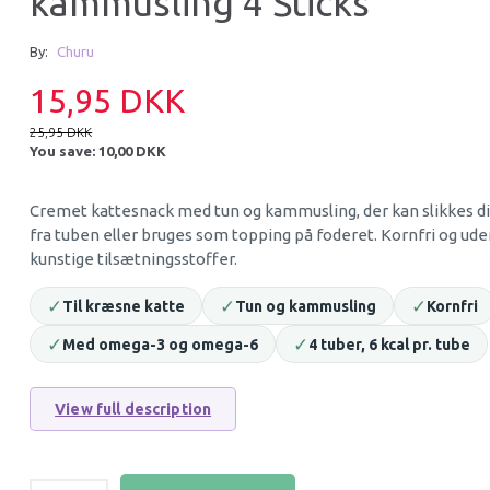
kammusling 4 Sticks
15% Off
13% Off
By:
Churu
15,95 DKK
25,95 DKK
You save:
10,00 DKK
Cremet kattesnack med tun og kammusling, der kan slikkes d
fra tuben eller bruges som topping på foderet. Kornfri og ud
kunstige tilsætningsstoffer.
JR FARM GRAINLESS VEGGIETOS
ROYAL CANIN ORAL
MIX - KORNFRIE
✓
✓
✓
GNAVERGODBIDDER
Til kræsne katte
Tun og kammusling
Kornfri
11,48 DKK
699,00 DKK
✓
✓
Med omega-3 og omega-6
4 tuber, 6 kcal pr. tube
13,50 DKK
799,00 DKK
You save:
2,02 DKK
You save:
100,00 D
View full description
Add to cart
Add to cart