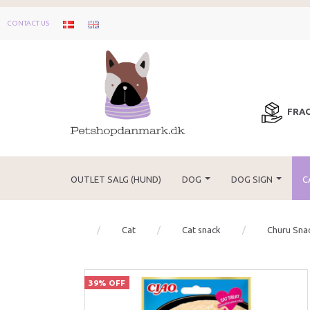
CONTACT US
FRAG
OUTLET SALG (HUND)
DOG
DOG SIGN
C
Cat
Cat snack
Churu Sna
39% OFF