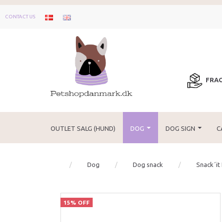
CONTACT US
FRAG
OUTLET SALG (HUND)
DOG
DOG SIGN
C
Dog
Dog snack
Snack´it
15% OFF