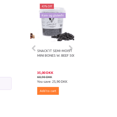
ff
43% Off
43% Off
og glutenfri
Korn- og glutenfri
IT SEMI-MOIST
SNACK'IT SEMI-MOIST
SNACK'IT SEMI-MOIST
ARTS MIX 500G
MINI BONES W. BEEF 500G
MINI BONES MED TUN
500G
DKK
35,00 DKK
35,00 DKK
KK
60,90 DKK
60,90 DKK
e:
25,90 DKK
You save:
25,90 DKK
You save:
25,90 DKK
 cart
Add to cart
Add to cart