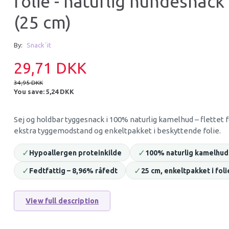
folie - naturlig hundesnack
(25 cm)
43% Off
15% Off
By:
Snack´it
29,71 DKK
34,95 DKK
You save:
5,24 DKK
Sej og holdbar tyggesnack i 100% naturlig kamelhud – flettet 
SNACK'IT SEMI-MOIST MINI
(UK) OUR FINEST 
ekstra tyggemodstand og enkeltpakket i beskyttende folie.
BONES MED KANIN 500G
SUPERIOR LIVING 
✓
✓
Hypoallergen proteinkilde
100% naturlig kamelhud
35,00 DKK
679,15 DKK
✓
✓
Fedtfattig – 8,96% råfedt
25 cm, enkeltpakket i foli
60,90 DKK
799,00 DKK
You save:
25,90 DKK
You save:
119,85 D
View full description
Add to cart
Add to cart