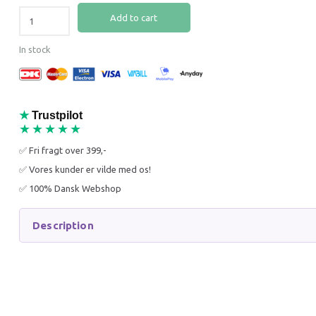
Add to cart
43% Off
43% O
Korn- og glutenfri
Korn- 
In stock
★
Trustpilot
★★★★★
SNACK'IT SEMI-MOIST
SNACK'
MINI BONES WITH
MINI HE
✅ Fri fragt over 399,-
CHICKEN 500G
✅ Vores kunder er vilde med os!
✅ 100% Dansk Webshop
35,00 DKK
35,00 
60,90 DKK
60,90 D
You save:
25,90 DKK
You sav
Description
Add to cart
Add to