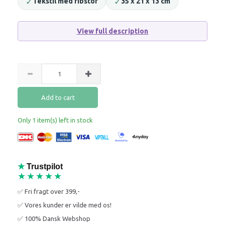
✓
✓
Tekstil med ribstof
35 x 21 x 13 cm
View full description
Add to cart
Only 1 item(s) left in stock
★
Trustpilot
★★★★★
✅ Fri fragt over 399,-
✅ Vores kunder er vilde med os!
✅ 100% Dansk Webshop