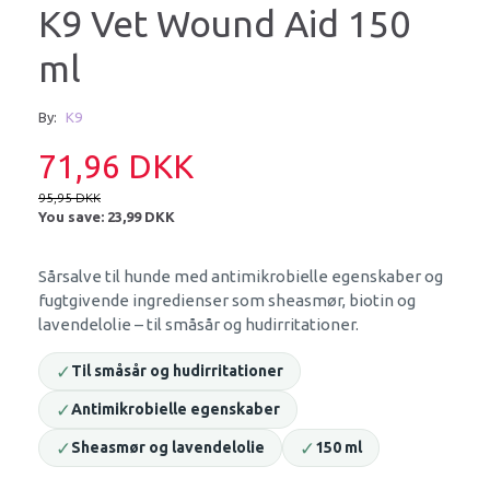
K9 Vet Wound Aid 150
ml
By:
K9
71,96 DKK
95,95 DKK
You save:
23,99 DKK
Sårsalve til hunde med antimikrobielle egenskaber og
fugtgivende ingredienser som sheasmør, biotin og
lavendelolie – til småsår og hudirritationer.
✓
Til småsår og hudirritationer
✓
Antimikrobielle egenskaber
✓
✓
Sheasmør og lavendelolie
150 ml