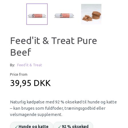
Feed'it & Treat Pure
Beef
By:
Feed'it & Treat
Price from
39,95 DKK
Naturlig kødpølse med 92 % oksekød til hunde og katte
– kan bruges som fuldfoder, træningsgodbid eller
velsmagende supplement.
✓
✓
Hunde og katte
92 % oksekød