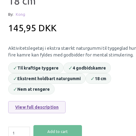
18 cm
By:
Kong
145,95 DKK
Aktivitetslegetøj i ekstra stærkt naturgummi til tyggeglad hu
fire kamre kan fyldes med godbidder for mental stimulering.
✓
✓
Til kraftige tyggere
4 godbidskamre
VITAMIN C POWDER FOR GUINEA
EUKANUBA ACTIV
✓
✓
Ekstremt holdbart naturgummi
18 cm
PIGS 100G
LARGE 12 KG
99,95 DKK
469,95 DKK
✓
Nem at rengøre
View full description
Add to cart
Add to cart
Add to cart
52% Off
49% O