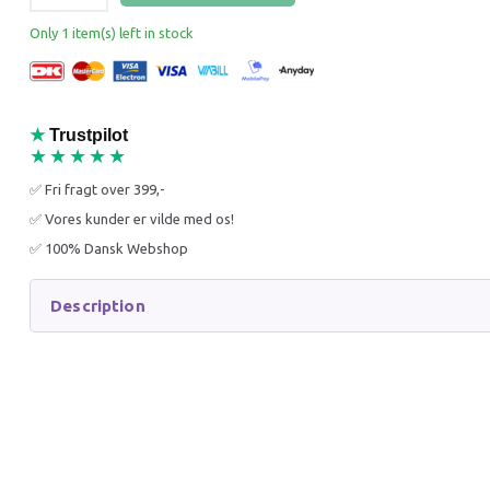
Only 1 item(s) left in stock
★
Trustpilot
★★★★★
KONG AIRDOG SQUEAKER
KONG C
✅ Fri fragt over 399,-
TENNISBOLD M |
GRIS S 
HUNDEBOLD MED PIV
HUNDEL
✅ Vores kunder er vilde med os!
(OUTLET)
UDTAGE
✅ 100% Dansk Webshop
12,00 DKK
59,00 
25,00 DKK
115,00 
Description
You save:
13,00 DKK
You sav
Get notified when back in stock
Get 