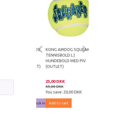
OMFORT KIDDOS
KONG AIRDOG SQUEAKER
KONG REEFZ S |
| BLØDT
TENNISBOLD L |
FARVERIGT
EGETØJ MED
HUNDEBOLD MED PIV
HUNDELEGETØJ MED PIV
LIG PIV (OUTLET)
(OUTLET)
(OUTLET)
DKK
25,00 DKK
45,00 DKK
DKK
45,00 DKK
79,95 DKK
e:
56,00 DKK
You save:
20,00 DKK
You save:
34,95 DKK
notified when back in stock
Add to cart
Get notified when back 