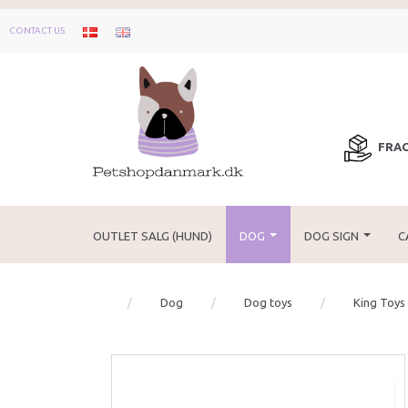
CONTACT US
FRAG
OUTLET SALG (HUND)
DOG
DOG SIGN
C
Dog
Dog toys
King Toys